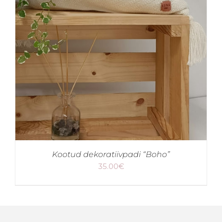
Kootud dekoratiivpadi “Boho”
35.00
€