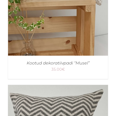
Kootud dekoratiivpadi “Musel”
35.00
€