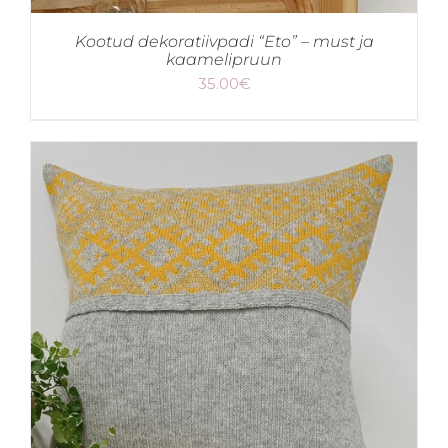
Kootud dekoratiivpadi “Eto” – must ja
kaamelipruun
35.00
€