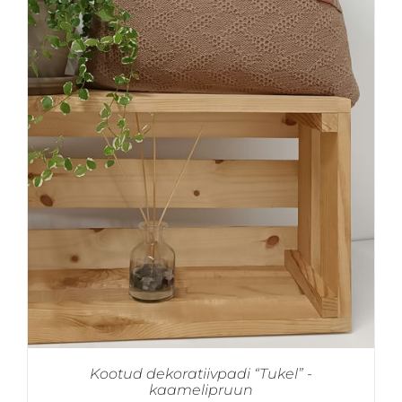
Kootud dekoratiivpadi “Tukel” -
kaamelipruun