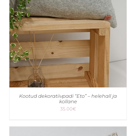
Kootud dekoratiivpadi “Eto” – helehall ja
kollane
35.00
€