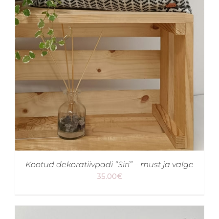
Kootud dekoratiivpadi “Siri” – must ja valge
35.00
€