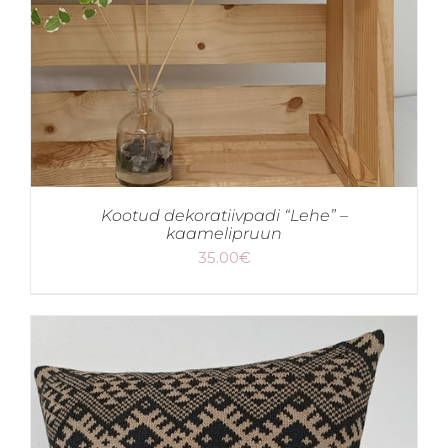
Kootud dekoratiivpadi “Lehe” –
kaamelipruun
35.00
€