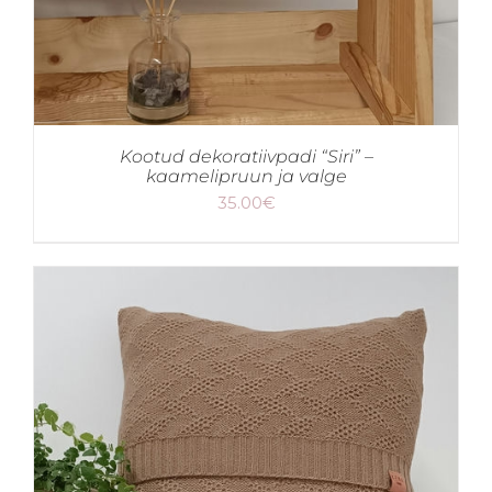
Kootud dekoratiivpadi “Siri” –
kaamelipruun ja valge
35.00
€