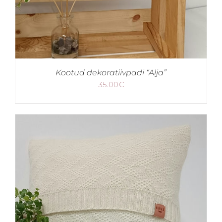
Kootud dekoratiivpadi “Alja”
35.00
€