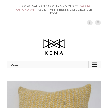
Skip
INFO@KENABRAND.COM | +372 5621 0132 |
VAATA
OSTUKORVI
| TASUTA TARNE EESTIS OSTUDELE ÜLE
to
100€!
content
Facebook
Instag
Mine...