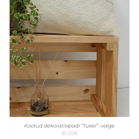
Kootud dekoratiivpadi “Tukel” -valge
35.00
€