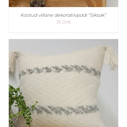
Kootud villane dekoratiivpadi “Siksak”
35.00
€