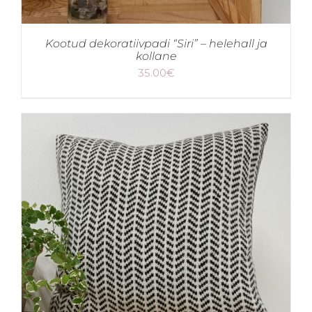
Kootud dekoratiivpadi “Siri” – helehall ja
kollane
35.00
€