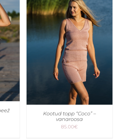
beež
Kootud topp “Coco” –
vanaroosa
85.00
€