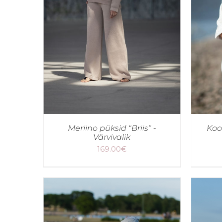
Meriino püksid “Briis” -
Koo
Värvivalik
169.00
€