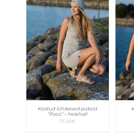
Kootud lühikesed püksid
K
“Poco” – helehall
75.00
€