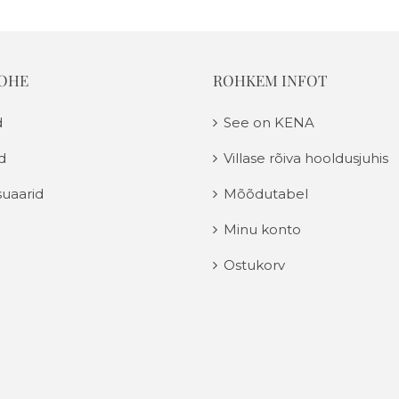
KOHE
ROHKEM INFOT
d
See on KENA
d
Villase rõiva hooldusjuhis
uaarid
Mõõdutabel
Minu konto
Ostukorv