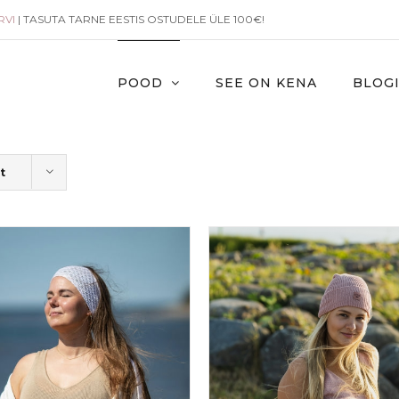
RVI
| TASUTA TARNE EESTIS OSTUDELE ÜLE 100€!
POOD
SEE ON KENA
BLOG
t