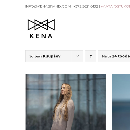
Skip
INFO@KENABRAND.COM | +372 5621 0132 |
VAATA OSTUKO
to
content
Sorteeri
Kuupäev
Näita
24 toode