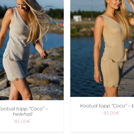
Kootud topp “Coco” – 
ootud topp “Coco” –
85.00
€
helehall
85.00
€