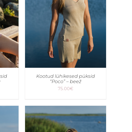
sid
Kootud lühikesed püksid
a
“Poco” – beež
75.00
€