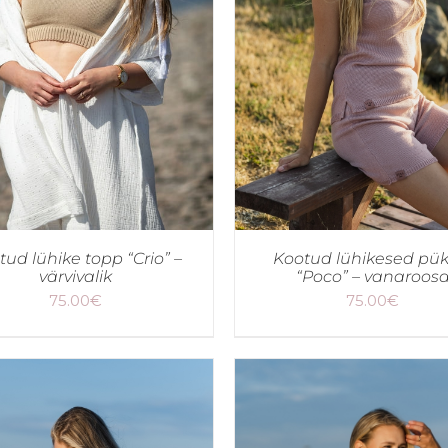
tud lühike topp “Crio” –
Kootud lühikesed pük
värvivalik
“Poco” – vanaroos
75.00
€
75.00
€