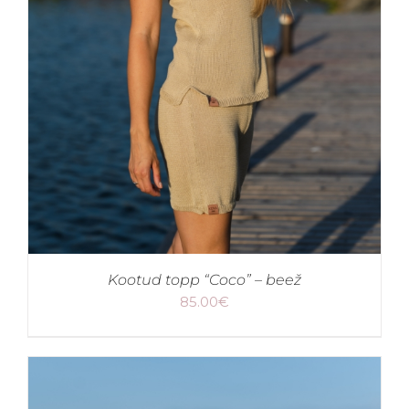
Kootud topp “Coco” – beež
85.00
€