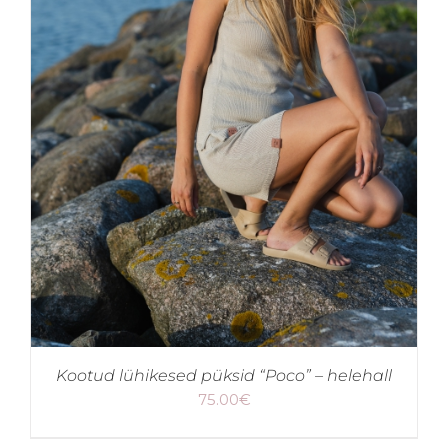
Kootud lühikesed püksid “Poco” – helehall
75.00
€