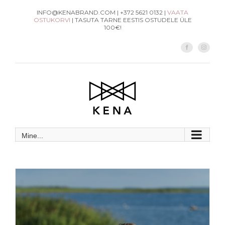
Skip
INFO@KENABRAND.COM | +372 5621 0132 |
VAATA
OSTUKORVI
| TASUTA TARNE EESTIS OSTUDELE ÜLE
to
100€!
content
Facebook
Instag
Mine...