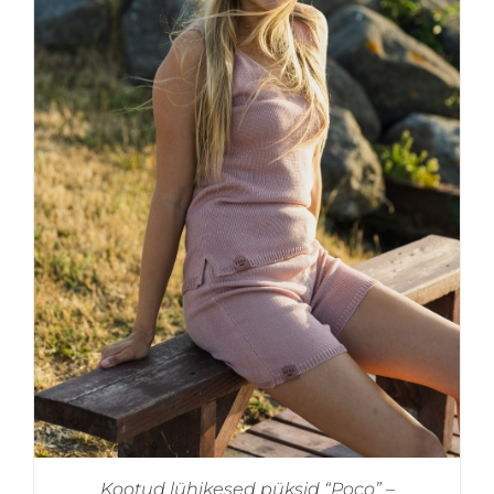
Kootud lühikesed püksid “Poco” –