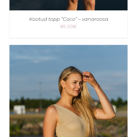
Kootud topp “Coco” – vanaroosa
85.00
€