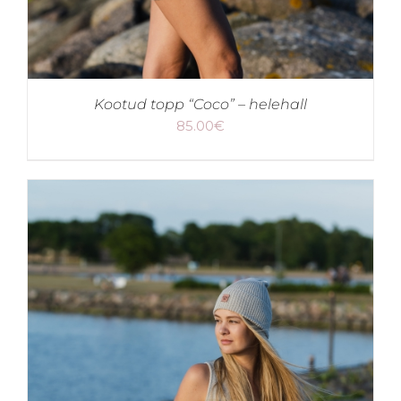
Kootud topp “Coco” – helehall
85.00
€