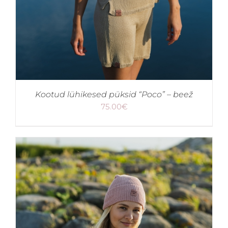
Kootud lühikesed püksid “Poco” – beež
75.00
€