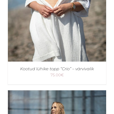
Kootud lühike topp “Crio” – värvivalik
75.00
€