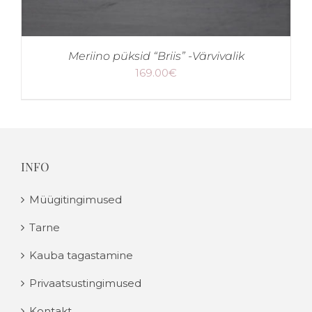
Meriino püksid “Briis” -Värvivalik
169.00
€
INFO
Müügitingimused
Tarne
Kauba tagastamine
Privaatsustingimused
Kontakt