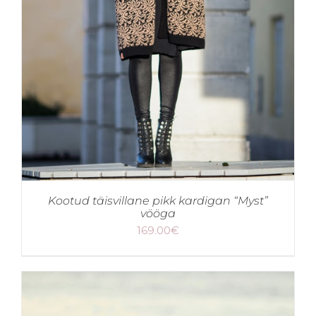
Kootud täisvillane pikk kardigan “Myst”
vööga
169.00
€