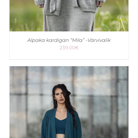
Alpaka kardigan “Mila” -Värvivalik
239.00
€