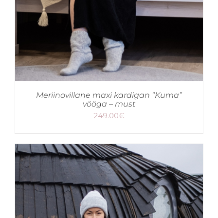
Meriinovillane maxi kardigan “Kuma”
vööga – must
249.00
€