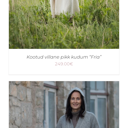
Kootud villane pikk kudum “Fria”
249.00
€