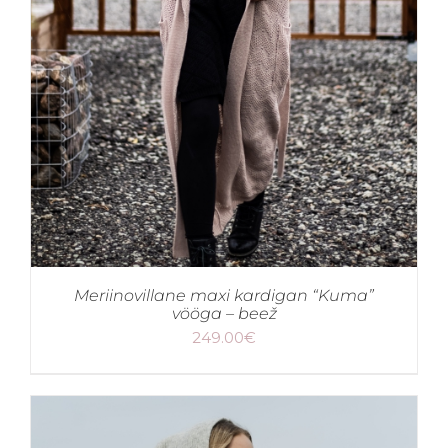
Meriinovillane maxi kardigan “Kuma”
vööga – beež
249.00
€