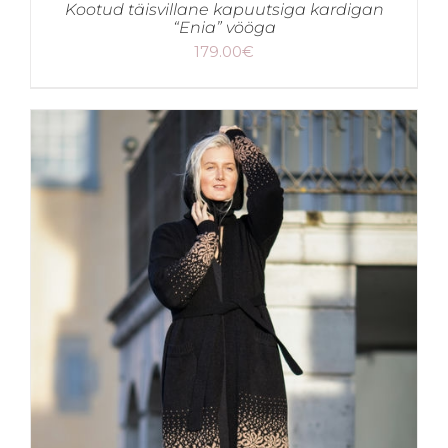
Kootud täisvillane kapuutsiga kardigan
“Enia” vööga
179.00
€