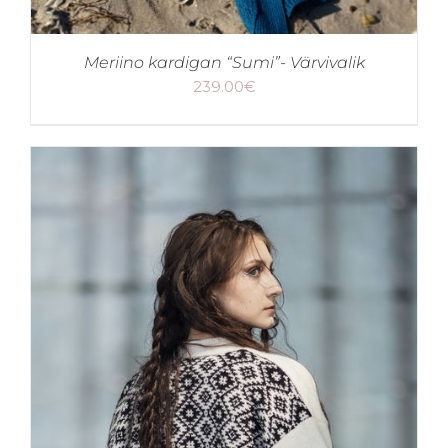
Meriino kardigan “Sumi”- Värvivalik
239.00
€