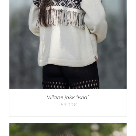
Villane jakk “Kria”
159.00
€