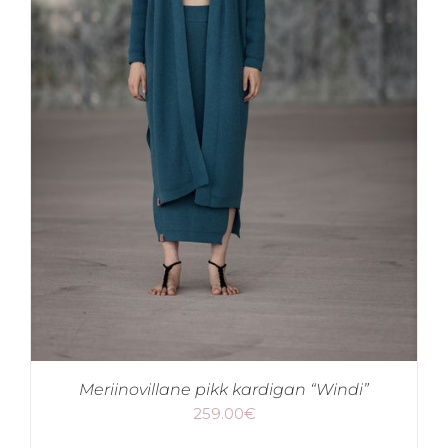
Meriinovillane pikk kardigan “Windi”
259.00
€