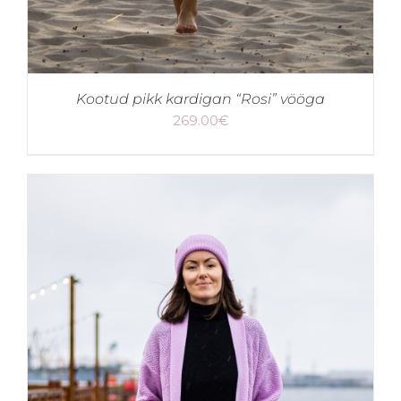
Kootud pikk kardigan “Rosi” vööga
269.00
€