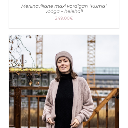
Meriinovillane maxi kardigan “Kuma”
vööga – helehall
249.00
€