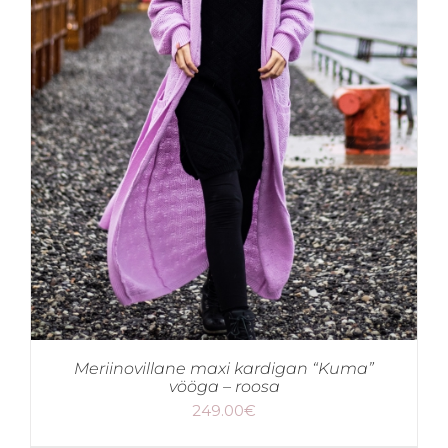
Meriinovillane maxi kardigan “Kuma”
vööga – roosa
249.00
€