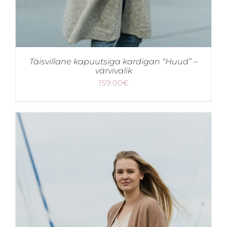
Täisvillane kapuutsiga kardigan “Huud” –
värvivalik
159.00
€