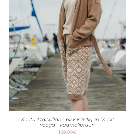
Kootud täisvillane pikk kardigan “Kosi”
vööga – kaamelipruun
169.00
€