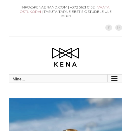
Skip
INFO@KENABRAND.COM | +372 5621 0132 |
VAATA
OSTUKORVI
| TASUTA TARNE EESTIS OSTUDELE ÜLE
to
100€!
content
Facebook
Instag
Mine...