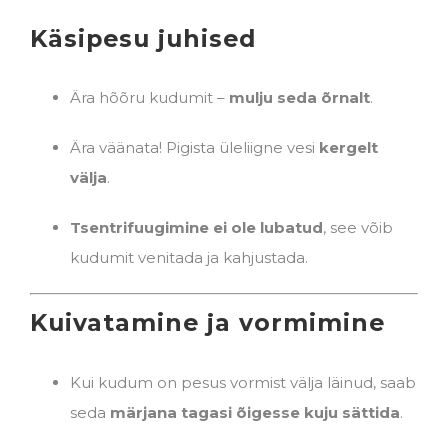
Käsipesu juhised
Ära hõõru kudumit –
mulju seda õrnalt
.
Ära väänata! Pigista üleliigne vesi
kergelt
välja
.
Tsentrifuugimine ei ole lubatud
, see võib
kudumit venitada ja kahjustada.
Kuivatamine ja vormimine
Kui kudum on pesus vormist välja läinud, saab
seda
märjana tagasi õigesse kuju sättida
.