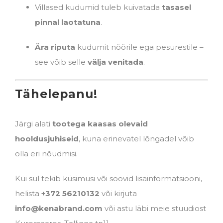
Villased kudumid tuleb kuivatada
tasasel
pinnal laotatuna
.
Ära riputa
kudumit nöörile ega pesurestile –
see võib selle
välja venitada
.
Tähelepanu!
Järgi alati
tootega kaasas olevaid
hooldusjuhiseid
, kuna erinevatel lõngadel võib
olla eri nõudmisi.
Kui sul tekib küsimusi või soovid lisainformatsiooni,
helista
+372 56210132
või kirjuta
info@kenabrand.com
või astu läbi meie stuudiost