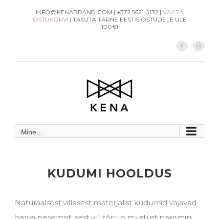
Skip
INFO@KENABRAND.COM | +372 5621 0132 |
VAATA
OSTUKORVI
| TASUTA TARNE EESTIS OSTUDELE ÜLE
to
100€!
content
Facebook
Instag
Mine...
KUDUMI HOOLDUS
Naturaalsest villasest materjalist kudumid vajavad
harva pesemist, sest vill tõrjub mustust paremini