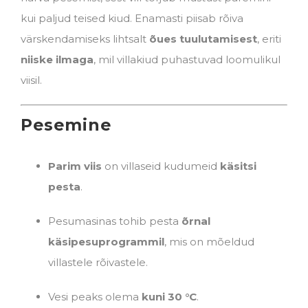
kui paljud teised kiud. Enamasti piisab rõiva
värskendamiseks lihtsalt
õues tuulutamisest
, eriti
niiske ilmaga
, mil villakiud puhastuvad loomulikul
viisil.
Pesemine
Parim viis
on villaseid kudumeid
käsitsi
pesta
.
Pesumasinas tohib pesta
õrnal
käsipesuprogrammil
, mis on mõeldud
villastele rõivastele.
Vesi peaks olema
kuni 30 °C
.