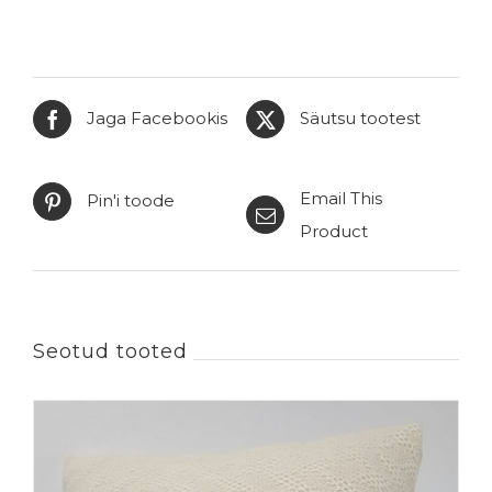
Jaga Facebookis
Säutsu tootest
Email This
Pin'i toode
Product
Seotud tooted