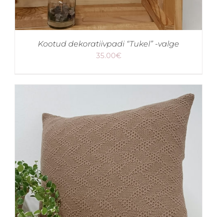
Kootud dekoratiivpadi “Tukel” -valge
35.00
€