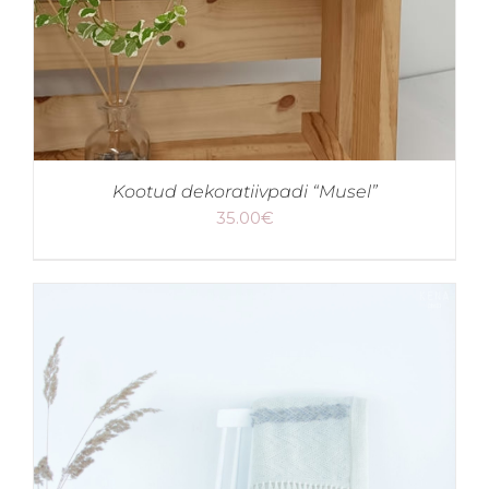
Kootud dekoratiivpadi “Musel”
35.00
€