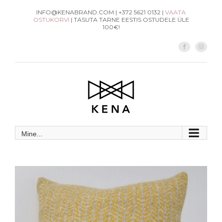
Skip
INFO@KENABRAND.COM | +372 5621 0132 |
VAATA
OSTUKORVI
| TASUTA TARNE EESTIS OSTUDELE ÜLE
to
100€!
content
Facebook
Instag
Mine...