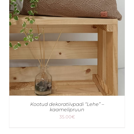
Kootud dekoratiivpadi “Lehe” –
kaamelipruun
35.00
€