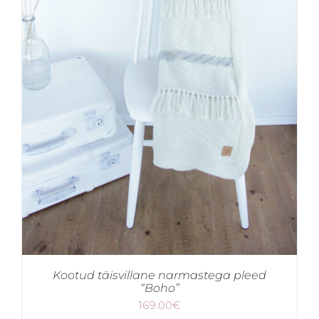
Kootud täisvillane narmastega pleed
“Boho”
169.00
€