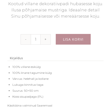
Kootud villane dekoratiivpadi hubasesse koju.
Ilusa põhjamaise mustriga. Ideaalne detail
Sinu põhjamaisesse või mereäärsesse koju.
LISA KORVI
Kootud
dekoratiivpadi
"Siri"
Kirjeldus
-
100% villane esikülg
helehall
100% linane tagumine külg
Värvus: helehall ja kollane
ja
Lukuga kinnitus taga
kollane
Suurus: 50×50 cm
kogus
Koos sisupadjaga (PL)
Käsitööna valminud Saaremaal