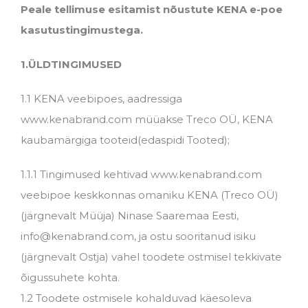
Peale tellimuse esitamist nõustute KENA e-poe
kasutustingimustega.
1.ÜLDTINGIMUSED
1.1 KENA veebipoes, aadressiga
www.kenabrand.com müüakse Treco OÜ, KENA
kaubamärgiga tooteid(edaspidi Tooted);
1.1.1 Tingimused kehtivad www.kenabrand.com
veebipoe keskkonnas omaniku KENA (Treco OÜ)
(järgnevalt Müüja) Ninase Saaremaa Eesti,
info@kenabrand.com, ja ostu sooritanud isiku
(järgnevalt Ostja) vahel toodete ostmisel tekkivate
õigussuhete kohta.
1.2 Toodete ostmisele kohalduvad käesoleva