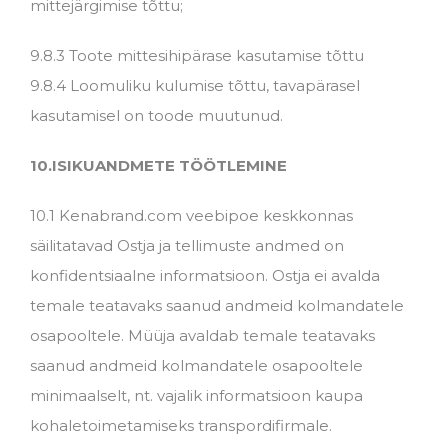
mittejärgimise tõttu;
9.8.3 Toote mittesihipärase kasutamise tõttu
9.8.4 Loomuliku kulumise tõttu, tavapärasel
kasutamisel on toode muutunud.
10.ISIKUANDME
TE TÖÖTLEMINE
10.1 Kenabrand.com veebipoe keskkonnas
säilitatavad Ostja ja tellimuste andmed on
konfidentsiaalne informatsioon. Ostja ei avalda
temale teatavaks saanud andmeid kolmandatele
osapooltele. Müüja avaldab temale teatavaks
saanud andmeid kolmandatele osapooltele
minimaalselt, nt. vajalik informatsioon kaupa
kohaletoimetamiseks transpordifirmale.