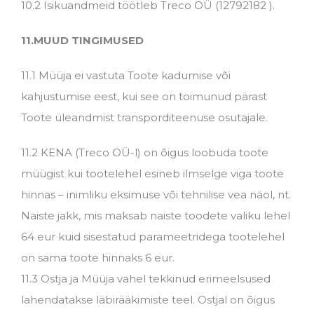
10.2 Isikuandmeid töötleb Treco OÜ (12792182 ).
11.MUUD TINGIMUSED
11.1 Müüja ei vastuta Toote kadumise või
kahjustumise eest, kui see on toimunud pärast
Toote üleandmist transporditeenuse osutajale.
11.2 KENA (Treco OÜ-l) on õigus loobuda toote
müügist kui tootelehel esineb ilmselge viga toote
hinnas – inimliku eksimuse või tehnilise vea näol, nt.
Naiste jakk, mis maksab naiste toodete valiku lehel
64 eur kuid sisestatud parameetridega tootelehel
on sama toote hinnaks 6 eur.
11.3 Ostja ja Müüja vahel tekkinud erimeelsused
lahendatakse läbirääkimiste teel. Ostjal on õigus