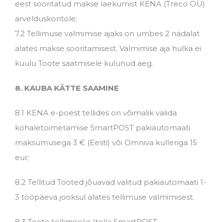
eest sooritatud makse laekumist KENA (Treco OÜ)
arvelduskontole;
7.2 Tellimuse valmimise ajaks on umbes 2 nädalat
alates makse sooritamisest. Valmimise aja hulka ei
kuulu Toote saatmisele kulunud aeg.
8. KAUBA KÄTTE SAAMINE
8.1 KENA e-poest tellides on võimalik valida
kohaletoimetamise SmartPOST pakiautomaati
maksumusega 3 € (Eesti) või Omniva kulleriga 15
eur;
8.2 Tellitud Tooted jõuavad valitud pakiautomaati 1-
3 tööpäeva jooksul alates tellimuse valmimisest.
8.3 Toote tellimiseks Itella SmartPOST