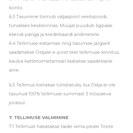
konto.
6.3 Tasumine toimub väljaspool veebipoodi,
turvalises keskkonnas. Müüjal puudub ligipääs
kliendi panga ja krediitkaardi andmetele.
6.4 Tellimuse esitamise ning tasumise järgselt
saadetakse Ostjale e-posti teel tellimuse kinnitus,
kauba kättetoimetamisel lisatakse saadetisele
arve.
6.5 Tellimus loetakse tühistatuks, kui Ostja ei ole
tasunud 100% tellimuse summast 3 tööpäeva
jooksul.
7
.
TELLIMUSE VALMIMINE
7.1 Tellimust hakatakse täide viima peale Toote