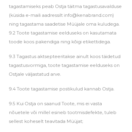
tagastamiseks peab Ostja täitma tagastusavalduse
(küsida e-maili aadressilt info@kenabrand.com)
ning tagastama saadetise Müüjale oma kuludega.
9.2 Toote tagastamise eelduseks on kasutamata
toode koos pakendiga ning kõigi etikettidega.
9.3 Tagastus aktsepteeritakse ainult koos täidetud
tagastusvormiga, toote tagastamise eelduseks on
Ostjale väljastatud arve.
9.4 Toote tagastamise postikulud kannab Ostja.
9.5 Kui Ostja on saanud Toote, mis ei vasta
nõuetele või millel esineb tootmisdefekte, tuleb
sellest koheselt teavitada Müüjat;