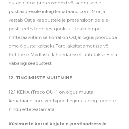
esitada oma pretensioonid või kaebused e-
postiaadressile info@kenabrand.com, Müüja
vastab Ostja kaebustele ja pretensioonidele e-
posti teel 5 tööpäeva jooksul. Kokkuleppe
mittesaavutamise korral on Ostjal õigus pöörduda
oma õiguste kaitseks Tarbijakaitseametisse või
Kohtusse. Vaidluste lahendamisel lähtutakse Eesti
Vabariigi seadustest.
12. TINGIMUSTE MUUTMINE
12.1 KENA (Treco OÜ-l) on õigus muuta
kenabrand.com veebipoe tingimusi ning toodete
hindu etteteatamata.
Küsimuste korral kirjuta e-postiaadressile