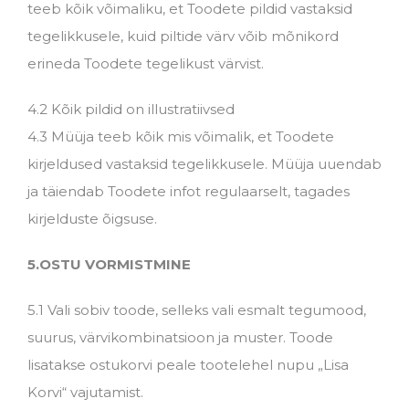
teeb kõik võimaliku, et Toodete pildid vastaksid
tegelikkusele, kuid piltide värv võib mõnikord
erineda Toodete tegelikust värvist.
4.2 Kõik pildid on illustratiivsed
4.3 Müüja teeb kõik mis võimalik, et Toodete
kirjeldused vastaksid tegelikkusele. Müüja uuendab
ja täiendab Toodete infot regulaarselt, tagades
kirjelduste õigsuse.
5.OSTU VORMISTMINE
5.1 Vali sobiv toode, selleks vali esmalt tegumood,
suurus, värvikombinatsioon ja muster. Toode
lisatakse ostukorvi peale tootelehel nupu „Lisa
Korvi“ vajutamist.