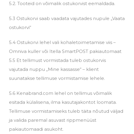
5.2. Tooteid on võimalik ostukorvist eemaldada.
5.3 Ostukorvi saab vaadata vajutades nupule „Vaata
ostukorvi“
5.4 Ostukorvi lehel vali kohaletoimetamise viis –
Omniva kuller või Itella SmartPOST pakiautomaat
5.5 Et tellimust vormistada tuleb ostukorvis
vajutada nuppu „Mine kassasse“ – klient
suunatakse tellimuse vormistamise lehele.
5.6 Kenabrand.com lehel on tellimus võimalik
esitada külalisena, ilma kasutajakontot loomata.
Tellimuse vormistamiseks tuleb täita nõutud väljad
ja valida paremal asuvast rippmenüüst
pakiautomaadi asukoht.