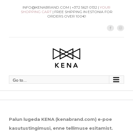
Skip
INFO@KENABRAND.COM | +372 5621 0132 |
YOUR
SHOPPING CART
| FREE SHIPPING IN ESTONIA FOR
to
ORDERS OVER 100€!
content
Facebook
Instag
Go to...
Palun
lugeda KENA (kenabrand.com) e-poe
kasutustingimusi, enne tellimuse
esitamist.