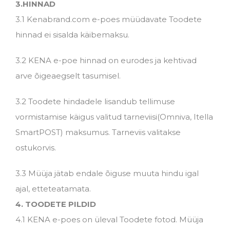
3.HINNAD
3.1 Kenabrand.com e-poes müüdavate Toodete
hinnad ei sisalda käibemaksu.
3.2 KENA e-poe hinnad on eurodes ja kehtivad
arve õigeaegselt tasumisel.
3.2 Toodete hindadele lisandub tellimuse
vormistamise käigus valitud tarneviisi(Omniva, Itella
SmartPOST) maksumus. Tarneviis valitakse
ostukorvis.
3.3 Müüja jätab endale õiguse muuta hindu igal
ajal, etteteatamata.
4. TOODETE PILDID
4.1 KENA e-poes on üleval Toodete fotod. Müüja