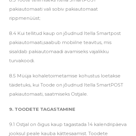
pakiautomaati vali sobiv pakiautomaat
rippmenüüst;
8.4 Kui tellitud kaup on jõudnud Itella Smartpost
pakiautomaati,saabub mobiilne teavitus, mis
sisaldab pakiautomaadi avamiseks vajalikku
turvakoodi.
8.5 Müüja kohaletoimetamise kohustus loetakse
täidetuks, kui Toode on jõudnud Itella SmartPOST
pakiautomaati, saatmiseks Ostjale.
9
.
TOODETE TAGASTAMINE
9.1 Ostjal on õigus kaup tagastada 14 kalendripäeva
jooksul peale kauba kättesaamist. Toodete