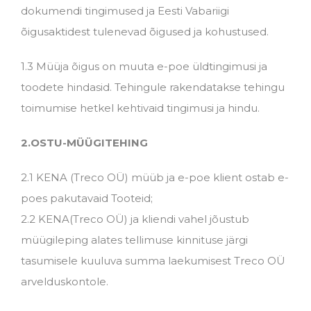
dokumendi tingimused ja Eesti Vabariigi
õigusaktidest tulenevad õigused ja kohustused.
1.3 Müüja õigus on muuta e-poe üldtingimusi ja
toodete hindasid. Tehingule rakendatakse tehingu
toimumise hetkel kehtivaid tingimusi ja hindu.
2.OSTU-MÜÜGITEHING
2.1 KENA (Treco OÜ) müüb ja e-poe klient ostab e-
poes pakutavaid Tooteid;
2.2 KENA(Treco OÜ) ja kliendi vahel jõustub
müügileping alates tellimuse kinnituse järgi
tasumisele kuuluva summa laekumisest Treco OÜ
arvelduskontole.