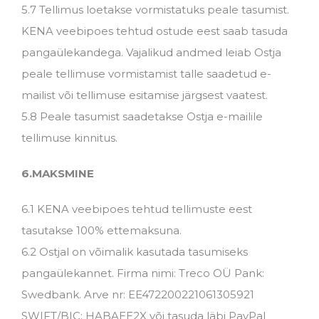
5.7 Tellimus loetakse vormistatuks peale tasumist.
KENA veebipoes tehtud ostude eest saab tasuda
pangaülekandega. Vajalikud andmed leiab Ostja
peale tellimuse vormistamist talle saadetud e-
mailist või tellimuse esitamise järgsest vaatest.
5.8 Peale tasumist saadetakse Ostja e-mailile
tellimuse kinnitus.
6.MAKSMINE
6.1 KENA veebipoes tehtud tellimuste eest
tasutakse 100% ettemaksuna.
6.2 Ostjal on võimalik kasutada tasumiseks
pangaülekannet. Firma nimi: Treco OÜ Pank:
Swedbank. Arve nr: EE472200221061305921
SWIFT/BIC: HABAEE2X või tasuda läbi PayPal