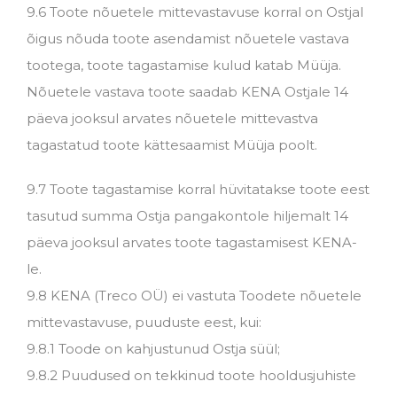
9.6 Toote nõuetele mittevastavuse korral on Ostjal
õigus nõuda toote asendamist nõuetele vastava
tootega, toote tagastamise kulud katab Müüja.
Nõuetele vastava toote saadab KENA Ostjale 14
päeva jooksul arvates nõuetele mittevastva
tagastatud toote kättesaamist Müüja poolt.
9.7 Toote tagastamise korral hüvitatakse toote eest
tasutud summa Ostja pangakontole hiljemalt 14
päeva jooksul arvates toote tagastamisest KENA-
le.
9.8 KENA (Treco OÜ) ei vastuta Toodete nõuetele
mittevastavuse, puuduste eest, kui:
9.8.1 Toode on kahjustunud Ostja süül;
9.8.2 Puudused on tekkinud toote hooldusjuhiste