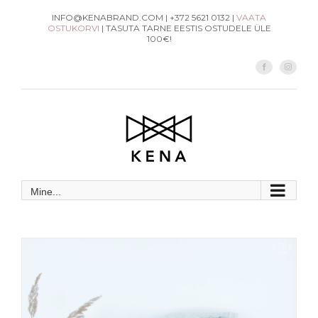
Skip
INFO@KENABRAND.COM | +372 5621 0132 |
VAATA
OSTUKORVI
| TASUTA TARNE EESTIS OSTUDELE ÜLE
to
100€!
content
Facebook
Instag
Mine...