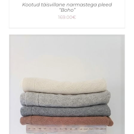
Kootud täisvillane narmastega pleed
“Boho”
169.00
€