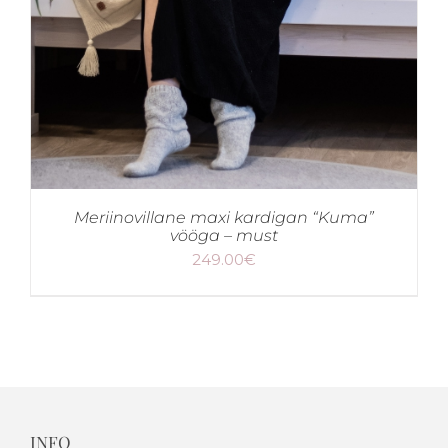
Meriinovillane maxi kardigan “Kuma”
vööga – must
249.00
€
INFO