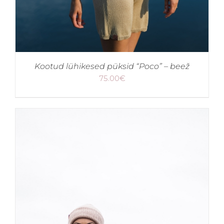
Kootud lühikesed püksid “Poco” – beež
75.00
€