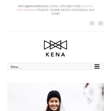
Skip
INFO@KENABRAND.COM | +372 5621 0132 |
VAATA
OSTUKORVI
| TASUTA TARNE EESTIS OSTUDELE ÜLE
to
100€!
content
Facebook
Instag
Mine...