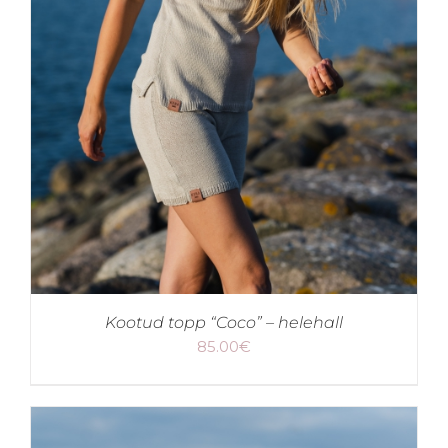
Kootud topp “Coco” – helehall
85.00
€