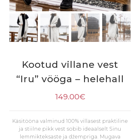
Kootud villane vest
“Iru” vööga – helehall
149.00
€
Käsitööna valminud 100% villasest praktiline
ja stiilne pikk vest sobib ideaalselt Sinu
lemmikteksaste ja džempriga. Mugava