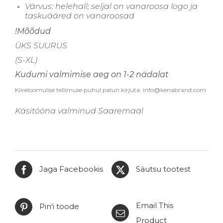
kogus
Värvus: helehall; seljal on vanaroosa logo ja
taskuääred on vanaroosad
!Mõõdud
ÜKS SUURUS
(S-XL)
Kudumi valmimise aeg on 1-2 nädalat
Kiireloomulise tellimuse puhul palun kirjuta: info@kenabrand.com
Käsitööna valminud Saaremaal
Jaga Facebookis
Säutsu tootest
Email This
Pin'i toode
Product