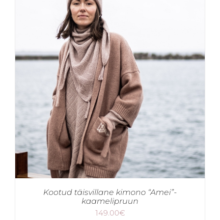
Kootud täisvillane kimono “Amei”-
kaamelipruun
149.00
€