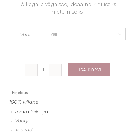
lõikega ja väga soe, ideaalne kihiliseks
riietumiseks.
Värv

LISA KORVI
Kootud
villane
vest
Kirjeldus
"Iru"
100% villane
vööga
Avara lõikega
-
Vööga
helehall
Taskud