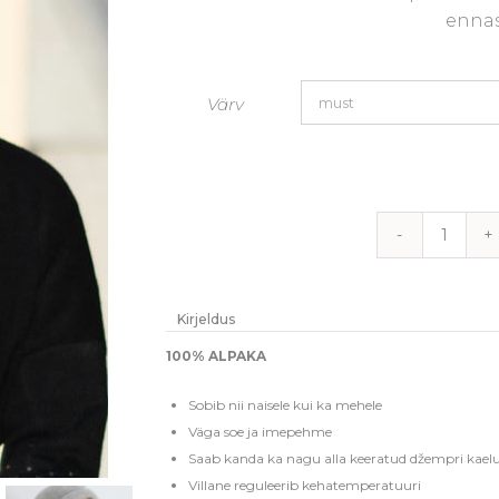
ennas
Värv
100%
alpaka
kapuut
Kirjeldus
"Hudi"
100% ALPAKA
-
Sobib nii naisele kui ka mehele
Värviva
Väga soe ja imepehme
kogus
Saab kanda ka nagu alla keeratud džempri kaelu
Villane reguleerib kehatemperatuuri