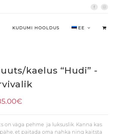
Facebook
Instagram
I
KUDUMI HOOLDUS
EE
uuts/kaelus “Hudi” -
vivalik
85.00
€
ts on väga pehme ja luksuslik. Kanna kas
pähe, et paitada oma nahka ning kaitsta