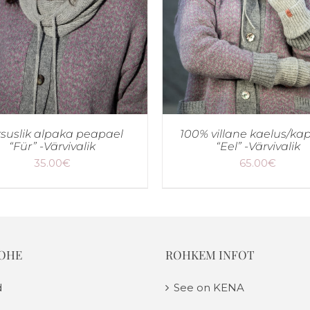
suslik alpaka peapael
100% villane kaelus/ka
“Für” -Värvivalik
“Eel” -Värvivalik
35.00
€
65.00
€
KOHE
ROHKEM INFOT
d
See on KENA