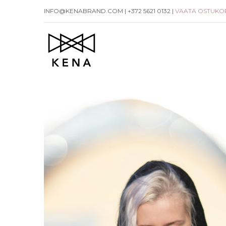
Skip
INFO@KENABRAND.COM | +372 5621 0132 |
VAATA OSTUKO
to
content