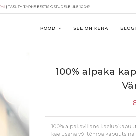
RVI
| TASUTA TARNE EESTIS OSTUDELE ÜLE 100€!
POOD
SEE ON KENA
BLOG
100% alpaka kap
Vär
100% alpakavillane kaelus/kapuu
kaelusena või tõmba kapuutsina 