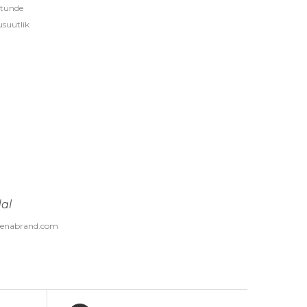
 tunde
usuutlik
al
o@kenabrand.com