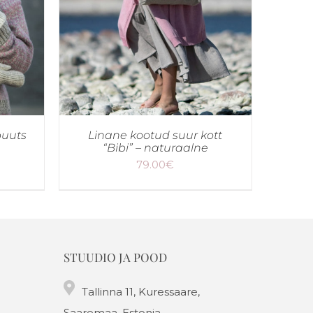
puuts
Linane kootud suur kott
“Bibi” – naturaalne
79.00
€
STUUDIO JA POOD
Tallinna 11, Kuressaare,
Saaremaa, Estonia