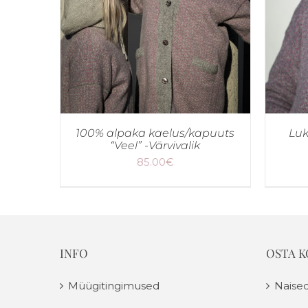
100% alpaka kaelus/kapuuts
Luk
“Veel” -Värvivalik
85.00
€
INFO
OSTA 
Müügitingimused
Naise