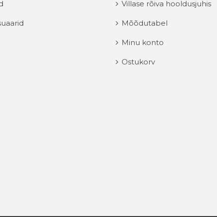
d
Villase rõiva hooldusjuhis
uaarid
Mõõdutabel
Minu konto
Ostukorv