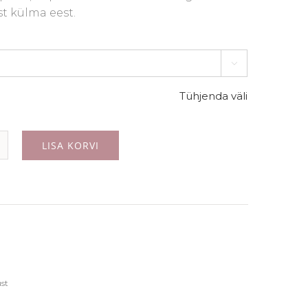
t külma eest.

Tühjenda väli
LISA KORVI
s/kaelus
lik
st