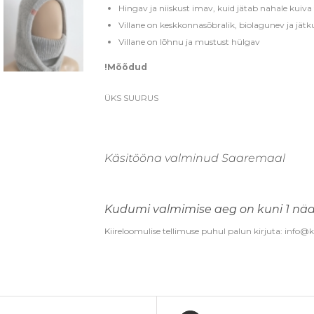
Hingav ja niiskust imav, kuid jätab nahale kuiva
Villane on keskkonnasõbralik, biolagunev ja jätk
Villane on lõhnu ja mustust hülgav
!Mõõdud
ÜKS SUURUS
Käsitööna valminud Saaremaal
Kudumi valmimise aeg on kuni 1 näd
Kiireloomulise tellimuse puhul palun kirjuta: inf