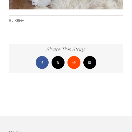
By
KENA
Share This Story!
Facebook
X
Reddit
Email