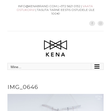
Skip
INFO@KENABRAND.COM | +372 5621 0132 |
VAATA
OSTUKORVI
| TASUTA TARNE EESTIS OSTUDELE ÜLE
to
100€!
content
Facebook
Instag
Mine...
IMG_0646