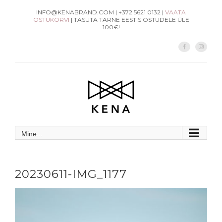
Skip
INFO@KENABRAND.COM | +372 5621 0132 |
VAATA
OSTUKORVI
| TASUTA TARNE EESTIS OSTUDELE ÜLE
to
100€!
content
Facebook
Instag
Mine...
20230611-IMG_1177