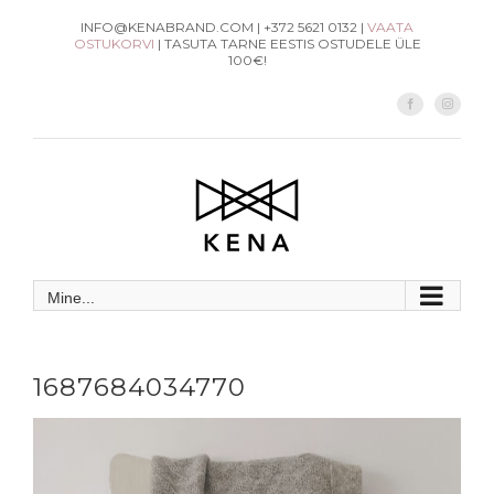
Skip
INFO@KENABRAND.COM | +372 5621 0132 |
VAATA
OSTUKORVI
| TASUTA TARNE EESTIS OSTUDELE ÜLE
to
100€!
content
Facebook
Instag
Mine...
1687684034770