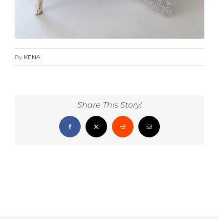
By
KENA
Share This Story!
Facebook
X
Reddit
Email