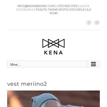
Skip
INFO@KENABRAND.COM | +372 5621 0132 |
VAATA
OSTUKORVI
| TASUTA TARNE EESTIS OSTUDELE ÜLE
to
100€!
content
Facebook
Instag
Mine...
vest meriino2