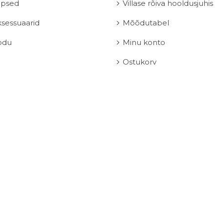
apsed
Villase rõiva hooldusjuhis
sessuaarid
Mõõdutabel
odu
Minu konto
Ostukorv