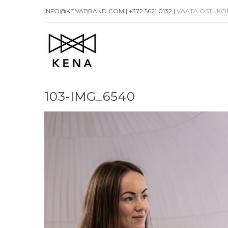
Skip
INFO@KENABRAND.COM | +372 5621 0132 |
VAATA OSTUKO
to
content
103-IMG_6540