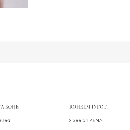
TA KOHE
ROHKEM INFOT
aised
See on KENA