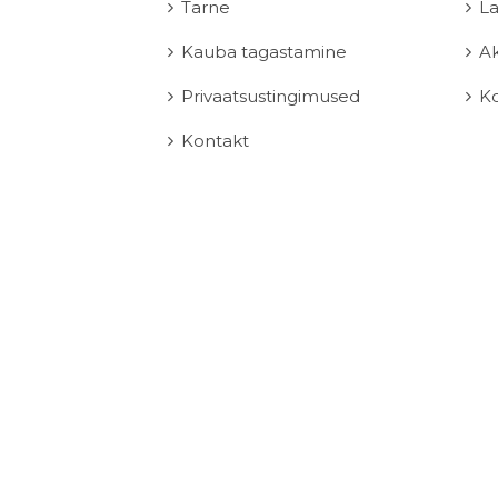
Tarne
L
Kauba tagastamine
Ak
Privaatsustingimused
K
Kontakt