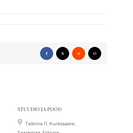
Facebook
X
Reddit
Email
STUUDIO JA POOD
Tallinna 11, Kuressaare,
Saaremaa, Estonia