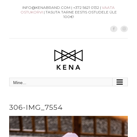
Skip
INFO@KENABRAND.COM | +372 5621 0132 |
VAATA
OSTUKORVI
| TASUTA TARNE EESTIS OSTUDELE ÜLE
to
100€!
content
Facebook
Instag
Mine...
306-IMG_7554