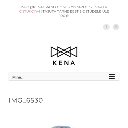
Skip
INFO@KENABRAND.COM | +372 5621 0132 |
VAATA
OSTUKORVI
| TASUTA TARNE EESTIS OSTUDELE ÜLE
to
100€!
content
Facebook
Instag
Mine...
IMG_6530