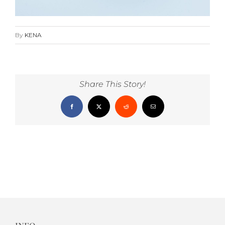
By
KENA
Share This Story!
Facebook
X
Reddit
Email