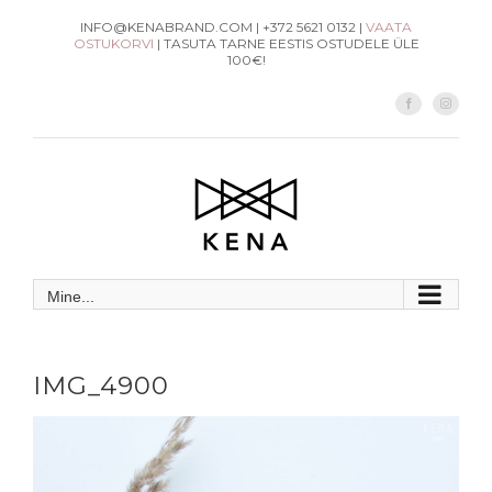
Skip
INFO@KENABRAND.COM | +372 5621 0132 |
VAATA
OSTUKORVI
| TASUTA TARNE EESTIS OSTUDELE ÜLE
to
100€!
content
Facebook
Instag
Mine...
IMG_4900