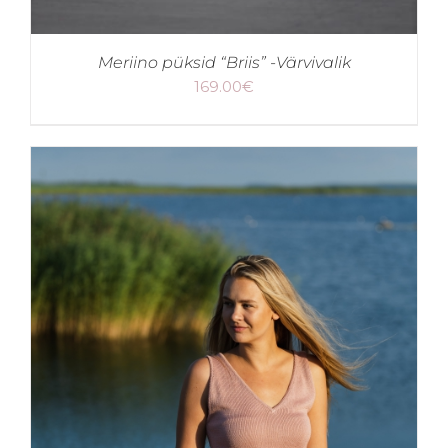
Meriino püksid “Briis” -Värvivalik
169.00
€