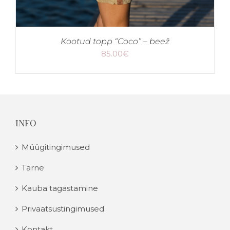
Kootud topp “Coco” – beež
85.00
€
INFO
Müügitingimused
Tarne
Kauba tagastamine
Privaatsustingimused
Kontakt