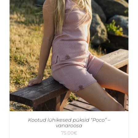
Kootud lühikesed püksid “Poco” –
vanaroosa
75.00
€