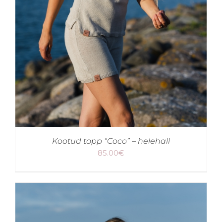
Kootud topp “Coco” – helehall
85.00
€