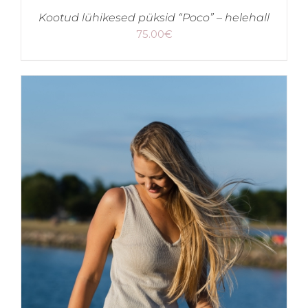
Kootud lühikesed püksid “Poco” – helehall
75.00
€