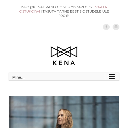
Skip
INFO@KENABRAND.COM | +372 5621 0132 |
VAATA
OSTUKORVI
| TASUTA TARNE EESTIS OSTUDELE ÜLE
to
100€!
content
Facebook
Instag
Mine...