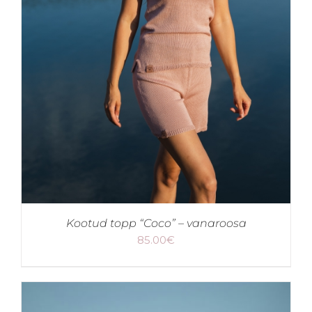
Kootud topp “Coco” – vanaroosa
85.00
€