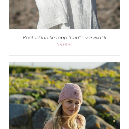
Kootud lühike topp “Crio” – värvivalik
75.00
€