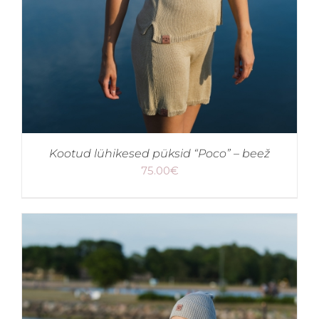
Kootud lühikesed püksid “Poco” – beež
75.00
€