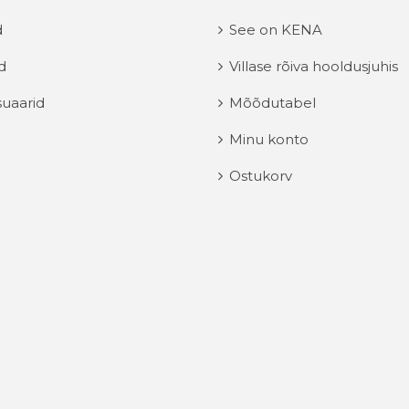
d
See on KENA
d
Villase rõiva hooldusjuhis
uaarid
Mõõdutabel
Minu konto
Ostukorv