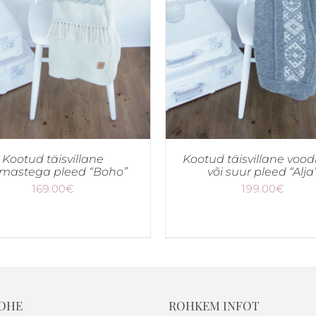
Kootud täisvillane
Kootud täisvillane vood
mastega pleed “Boho”
või suur pleed “Alja
169.00
€
199.00
€
KOHE
ROHKEM INFOT