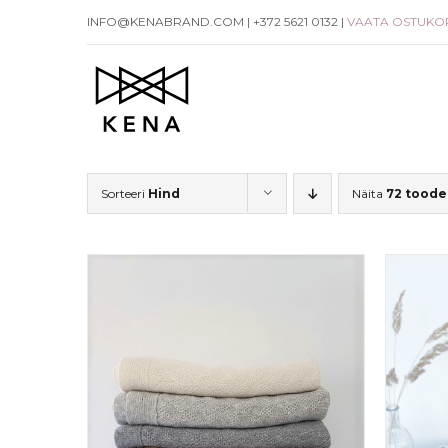
Skip
INFO@KENABRAND.COM | +372 5621 0132 |
VAATA OSTUKO
to
content
Sorteeri
Hind
Näita
72 toode