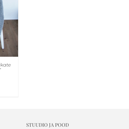
ikate
”
STUUDIO JA POOD