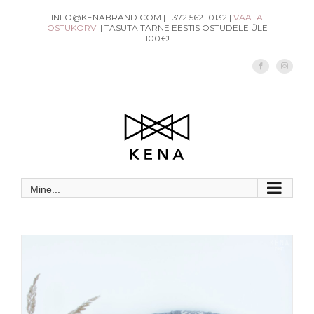
Skip
INFO@KENABRAND.COM | +372 5621 0132 |
VAATA
OSTUKORVI
| TASUTA TARNE EESTIS OSTUDELE ÜLE
to
100€!
content
Facebook
Instag
Mine...