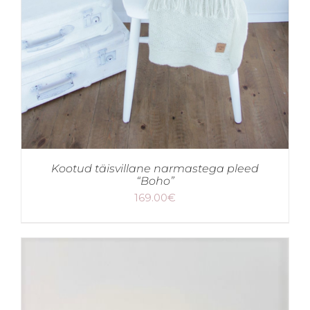
Kootud täisvillane narmastega pleed
“Boho”
169.00
€