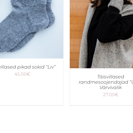
villased pikad sokid “Liv”
45.00
€
Täisvillased
randmesoojendajad “Üt
Värvivalik
27.00
€