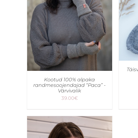
Täis
Kootud 100% alpaka
randmesoojendajad “Paca” -
Värvivalik
39.00
€