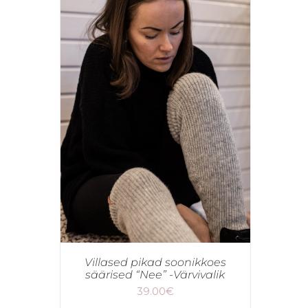
Villased pikad soonikkoes
säärised “Nee” -Värvivalik
39.00
€