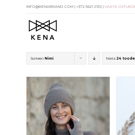
Skip
INFO@KENABRAND.COM | +372 5621 0132 |
VAATA OSTUKO
to
content
Sorteeri
Nimi
Näita
24 toode