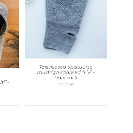
Täisvillased tekstuurse
mustriga säärised “Liv” -
Värvivalik
i” -
39.00
€