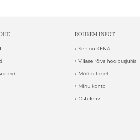
KOHE
ROHKEM INFOT
d
See on KENA
d
Villase rõiva hooldusjuhis
uaarid
Mõõdutabel
Minu konto
Ostukorv